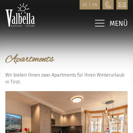
DE
EN
MENÜ
VALBELLA
Frühstück
Apartments
Sauna
APARTMENTS
Wir bieten Ihnen zwei Apartments für Ihren Winterurlaub
in Tirol.
Top 1
Top 2
STUDIOS
Studio 1
Studio 2