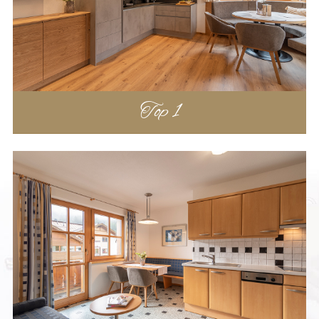
SKIURLAUB
PREISE
Preisliste
Angebote
Top 1
LAGE & ANREISE
ANFRAGE
BUCHEN
DATENSCHUTZ
IMPRESSUM